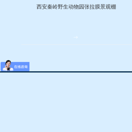
西安秦岭野生动物园张拉膜景观棚
Copyright © 西安康
网站首页
膜结构车棚
地址：陕西省西安市雁塔区长
膜结构景观
膜结构看台
电话：18991832553 13
服务中心
工程案例
网站地图
RSS
XML
新闻资讯
关于我们
技术支持：
动力无限
联系我们