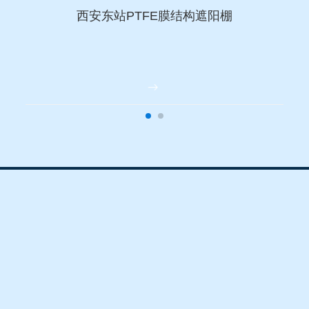
西安东站PTFE膜结构遮阳棚
杰力建设工程有限公司 版权所有
安西路1985号枫林壹品11幢21301室
309223539 邮箱：735979981@qq.com 备案号：
陕ICP备17010055号-1